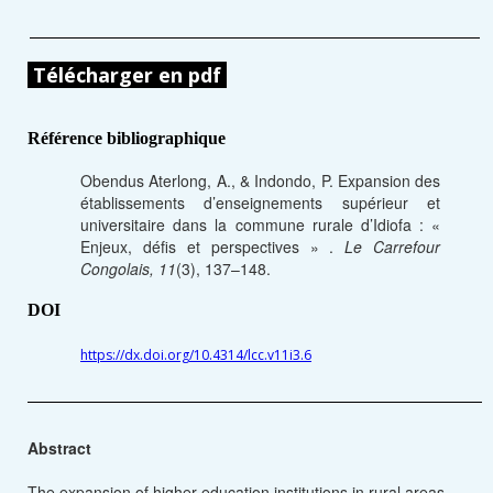
Télécharger en pdf
Référence bibliographique
Obendus Aterlong, A., & Indondo, P. Expansion des
établissements d’enseignements supérieur et
universitaire dans la commune rurale d’Idiofa : «
Enjeux, défis et perspectives » .
Le Carrefour
Congolais, 11
(3), 137–148.
DOI
https://dx.doi.org/10.4314/lcc.v11i3.6
Abstract
The expansion of higher education institutions in rural areas