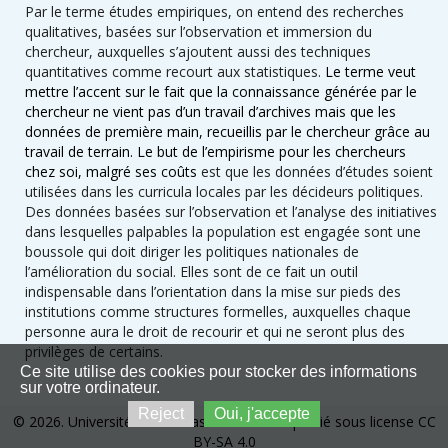
Par le terme études empiriques, on entend des recherches
qualitatives, basées sur l’observation et immersion du
chercheur, auxquelles s’ajoutent aussi des techniques
quantitatives comme recourt aux statistiques.
Le terme veut
mettre l’accent sur le fait que la connaissance générée par le
chercheur ne vient pas d’un travail d’archives mais que les
données de première main, recueillis par le chercheur grâce au
travail de terrain. Le but de l’empirisme pour les chercheurs
chez soi, malgré ses coûts
est que les données d’études soient
utilisées dans les curricula locales par les décideurs politiques.
Des données basées sur l’observation et l’analyse des initiatives
dans lesquelles palpables la population est engagée sont une
boussole qui doit diriger les politiques nationales de
l’amélioration du social. Elles sont de ce fait un outil
indispensable dans l’orientation dans la mise sur pieds des
institutions comme structures formelles, auxquelles chaque
personne aura le droit de recourir et qui ne seront plus des
privilèges de certains.
Ce site utilise des cookies pour stocker des informations
sur votre ordinateur.
Reject
Oui, j'accepte
© 2026. Université de Kinshasa. Ce site est publié sous license CC
BY-SA 4.0