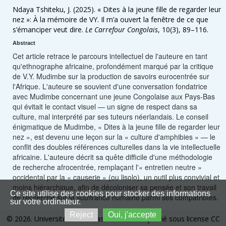
Ndaya Tshiteku, J. (2025). « Dites à la jeune fille de regarder leur
nez »: À la mémoire de VY. Il m’a ouvert la fenêtre de ce que
s’émanciper veut dire.
Le Carrefour Congolais
, 10(3), 89–116.
Abstract
Cet article retrace le parcours intellectuel de l'auteure en tant
qu'ethnographe africaine, profondément marqué par la critique
de V.Y. Mudimbe sur la production de savoirs eurocentrée sur
l'Afrique. L'auteure se souvient d'une conversation fondatrice
avec Mudimbe concernant une jeune Congolaise aux Pays-Bas
qui évitait le contact visuel — un signe de respect dans sa
culture, mal interprété par ses tuteurs néerlandais. Le conseil
énigmatique de Mudimbe, « Dites à la jeune fille de regarder leur
nez », est devenu une leçon sur la « culture d'amphibies » — le
conflit des doubles références culturelles dans la vie intellectuelle
africaine. L'auteure décrit sa quête difficile d'une méthodologie
de recherche afrocentrée, remplaçant l'« entretien neutre »
occidental par la « causerie » (ou lisolo), un outil plus convivial et
moins hiérarchique, afin de décoloniser sa pensée et son travail
Ce site utilise des cookies pour stocker des informations
de recherche sur la souffrance humaine parmi ses compatriotes.
sur votre ordinateur.
Reject
Oui, j'accepte
© 2026. Université de Kinshasa. Ce site est publié sous license CC