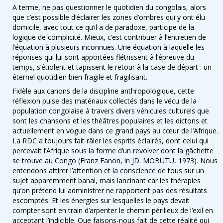
A terme, ne pas questionner le quotidien du congolais, alors
que c’est possible d’éclairer les zones d’ombres qui y ont élu
domicile, avec tout ce qu’il a de paradoxe, participe de la
logique de complicité. Mieux, c’est contribuer à l’entretien de
l’équation à plusieurs inconnues. Une équation à laquelle les
réponses qui lui sont apportées flétrissent à l’épreuve du
temps, s’étiolent et tapissent le retour à la case de départ : un
éternel quotidien bien fragile et fragilisant.
Fidèle aux canons de la discipline anthropologique, cette
réflexion puise des matériaux collectés dans le vécu de la
population congolaise à travers divers véhicules culturels que
sont les chansons et les théâtres populaires et les dictons et
actuellement en vogue dans ce grand pays au cœur de l’Afrique.
La RDC a toujours fait râler les esprits éclairés, dont celui qui
percevait l’Afrique sous la forme d’un revolver dont la gâchette
se trouve au Congo (Franz Fanon, in JD. MOBUTU, 1973). Nous
entendons attirer l’attention et la conscience de tous sur un
sujet apparemment banal, mais lancinant car les thérapies
qu’on prétend lui administrer ne rapportent pas des résultats
escomptés. Et les énergies sur lesquelles le pays devait
compter sont en train d’arpenter le chemin périlleux de l’exil en
acceptant l’indicible. Que faisons-nous fait de cette réalité qui