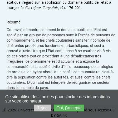
étatique: regard sur la spoliation du domaine public de l’état a
Inongo.
Le Carrefour Congolais,
(9), 176-201.
Résumé
Ce travail démontre comment le domaine public de l’Etat est
spolié par un groupe de personnes suite à l’excès de pouvoirs de
commandement, et les chefs coutumiers sans tenir compte de
différentes procédures foncières et urbanistiques, et ceci a
prouvé à juste titre que l’Etat commence à se courber vis-à-vis
de ces privés tout en procédant à une désaffectation très
irrégulière, ce phénomène est d’actualité et a exposé la
communauté, et la société civile d’initier beaucoup de stratégies
de protestation ayant abouti à un conflit communautaire, c’est-à-
dire la population contre les autorités, et aussi contre les chefs
coutumiers. D’où l’Etat est interpelé de réorganiser ce secteur
dans l’ensemble du pays.
Ce site utilise des cookies pour stocker des informations
sur votre ordinateur.
Reject
Oui, j'accepte
© 2026. Université de Kinshasa. Ce site est publié sous license CC
BY-SA 4.0