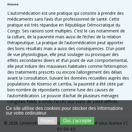
Résumé
L’automédication est une pratique qui consiste à prendre des
médicaments sans l’avis d’un professionnel de santé. Cette
pratique est très répandue en République Démocratique du
Congo. Ses raisons sont multiples. C’est le cas notamment de
la culture, de la pauvreté mais aussi de l’échec de la relation
thérapeutique. La pratique de l’automédication peut apporter
des bons résultats mais a aussi des conséquences. D’un point
de vue physiologique, elle peut soulager ou provoquer des
effets secondaires divers et d’un point de vue comportemental,
elle peut induire des mauvaises habitudes comme l’interruption
des traitements prescrits ou encore l’allongement des délais
avant la consultation. Suivant les données recueillies auprès des
populations de Kisenso et Lemba, la pauvreté a été citée par
bon nombre de répondants comme l’une des causes de
l’automédication. Le pouvoir d’achat de plusieurs ménages
congolais faible a rendu l’accès aux soins de santé difficile.
Ce site utilise des cookies pour stocker des informations
sur votre ordinateur.
Reject
Oui, j'accepte
© 2026. Université de Kinshasa. Ce site est publié sous license CC
BY-SA 4.0