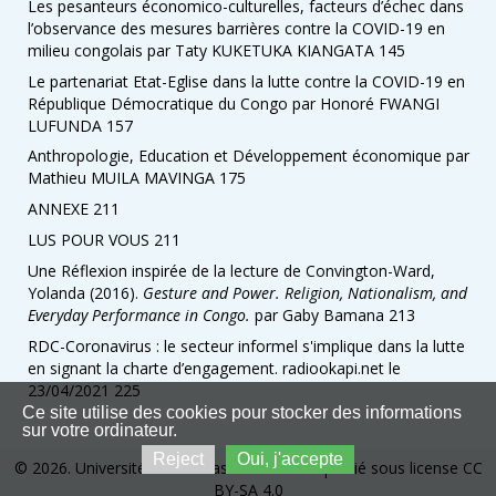
Les pesanteurs économico-culturelles, facteurs d’échec dans
l’observance des mesures barrières contre la COVID-19 en
milieu congolais par Taty KUKETUKA KIANGATA 145
Le partenariat Etat-Eglise dans la lutte contre la COVID-19 en
République Démocratique du Congo par Honoré FWANGI
LUFUNDA 157
Anthropologie, Education et Développement économique par
Mathieu MUILA MAVINGA 175
ANNEXE 211
LUS POUR VOUS 211
Une Réflexion inspirée de la lecture de Convington-Ward,
Yolanda (2016).
Gesture and Power. Religion, Nationalism, and
Everyday Performance in Congo.
par Gaby Bamana 213
RDC-Coronavirus : le secteur informel s'implique dans la lutte
en signant la charte d’engagement. radiookapi.net le
23/04/2021 225
Ce site utilise des cookies pour stocker des informations
sur votre ordinateur.
Reject
Oui, j'accepte
© 2026. Université de Kinshasa. Ce site est publié sous license CC
BY-SA 4.0