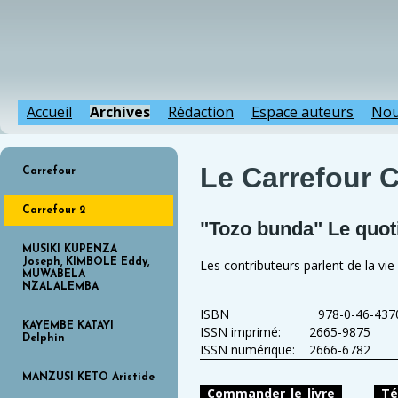
Accueil
Archives
Rédaction
Espace auteurs
Nou
Le Carrefour 
Carrefour
Carrefour 2
"Tozo bunda" Le quot
MUSIKI KUPENZA
Les contributeurs parlent de la vie
Joseph, KIMBOLE Eddy,
MUWABELA
NZALALEMBA
ISBN 978-0-46-43700
KAYEMBE KATAYI
ISSN imprimé: 2665-9875
Delphin
ISSN numérique: 2666-6782
MANZUSI KETO Aristide
Commander_le_livre
Té