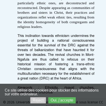
particularly ethnic ones, are deconstructed and
reconstructed. Despite appearing as communities of
brothers and sisters in Christ, their practices and
organizations reflet weak ethnic ties, resulting from
the identity homogeneity of both congregants and
religious leaders.
This inclination towards ethnicism undermines the
project of building a national consciousness
essential for the survival of the DRC against the
threats of balkanization that have haunted it for
over two decades. The revival churches in Mont-
Ngafula are thus called to refocus on their
historical mission of fostering a trans-ethnic
Christian consciousness that aligns with the
multiculturalism necessary for the establishment of
a great nation (DRC) at the heart of Africa.
Keywords :
Ethnicity, rivaval churches,
Ce site utilise des cookies pour stocker des informations
independants churches
sur votre ordinateur.
Reject
Oui, j'accepte
© 2026. Université de Kinshasa. Ce site est publié sous license CC