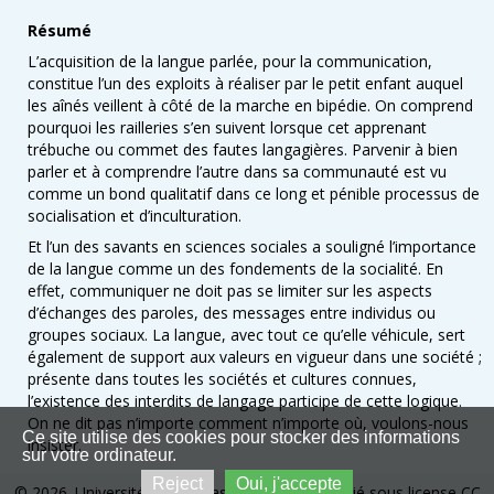
Résumé
L’acquisition de la langue parlée, pour la communication,
constitue l’un des exploits à réaliser par le petit enfant auquel
les aînés veillent à côté de la marche en bipédie. On comprend
pourquoi les railleries s’en suivent lorsque cet apprenant
trébuche ou commet des fautes langagières. Parvenir à bien
parler et à comprendre l’autre dans sa communauté est vu
comme un bond qualitatif dans ce long et pénible processus de
socialisation et d’inculturation.
Et l’un des savants en sciences sociales a souligné l’importance
de la langue comme un des fondements de la socialité. En
effet, communiquer ne doit pas se limiter sur les aspects
d’échanges des paroles, des messages entre individus ou
groupes sociaux. La langue, avec tout ce qu’elle véhicule, sert
également de support aux valeurs en vigueur dans une société ;
présente dans toutes les sociétés et cultures connues,
l’existence des interdits de langage participe de cette logique.
On ne dit pas n’importe comment n’importe où, voulons-nous
Ce site utilise des cookies pour stocker des informations
insister.
sur votre ordinateur.
Reject
Oui, j'accepte
© 2026. Université de Kinshasa. Ce site est publié sous license CC