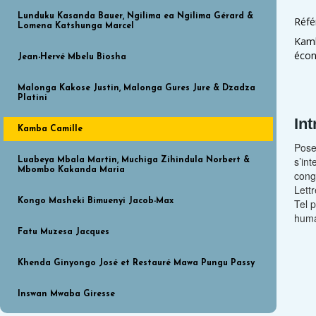
Lunduku Kasanda Bauer, Ngilima ea Ngilima Gérard &
Réfé
Lomena Katshunga Marcel
Kamb
écon
Jean-Hervé Mbelu Biosha
Malonga Kakose Justin, Malonga Gures Jure & Dzadza
Platini
In
Kamba Camille
Pose
s’in
Luabeya Mbala Martin, Muchiga Zihindula Norbert &
Mbombo Kakanda Maria
congo
Lett
Kongo Masheki Bimuenyi Jacob-Max
Tel 
huma
Fatu Muzesa Jacques
Khenda Ginyongo José et Restauré Mawa Pungu Passy
Inswan Mwaba Giresse