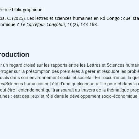
rence bibliographique:
a, C. (2025). Les lettres et sciences humaines en Rd Congo : quel stat
omique ?.
Le Carrefour Congolais,
10(2), 143-168.
troduction
r un regard croisé sur les rapports entre les Lettres et Sciences hu
terroger sur la présomption des premières à gérer et résoudre les probl
lais dans son environnement social et sociétal. En l’occurrence, la quest
res/Sciences humaines ont été d’une quelconque utilité pour et dans 
peut être l’entendement qui transparait au travers de la thématique prop
ines : état des lieux et rôle dans le développement socio-économique